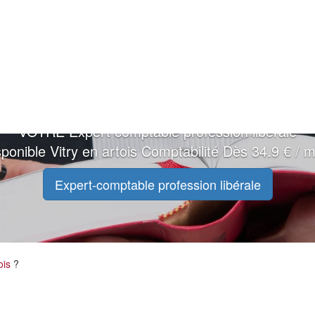
VOTRE Expert comptable profession libérale
sponible Vitry en artois Comptabilité Dès 34.9 € / m
Expert-comptable profession libérale
tois
?