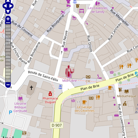
VOTRE Expert comptable
profession libérale
dispo Anduze Comptabilité Dès
34.9 € mensuel