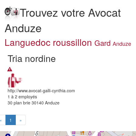
Trouvez votre Avocat
Anduze
Languedoc roussillon
Gard
Anduze
Tria nordine
http://www.avocat-galli-cynthia.com
1 à 2 employés
30 plan brie
30140
Anduze
«
1
»