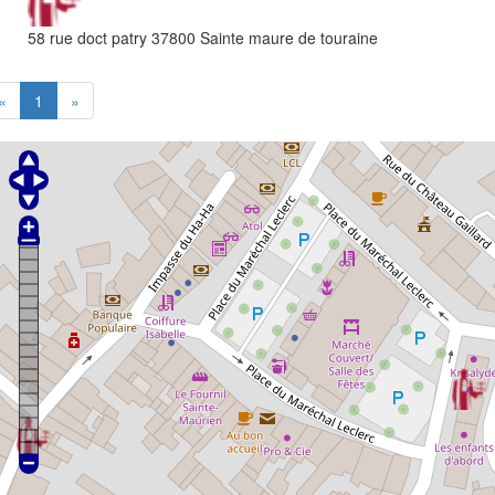
58 rue doct patry
37800
Sainte maure de touraine
«
1
»
VOTRE Expert comptable