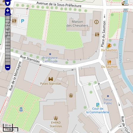
20 m
20 m
100 ft