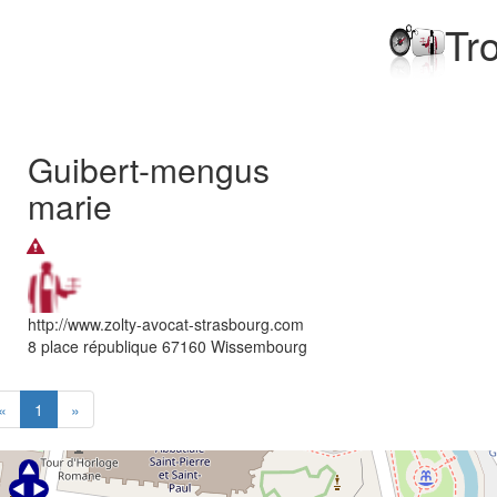
Tr
Guibert-mengus
marie
http://www.zolty-avocat-strasbourg.com
8 place république
67160
Wissembourg
«
1
»